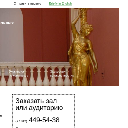
Отправить письмо
Briefly in English
ельные
Экскурсия
Экскурсия
по комплексу
по окрестностям
Заказать зал
или аудиторию
ся
449-54-38
(+7 812)