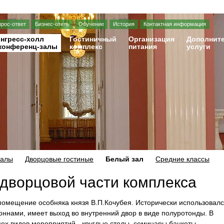
прос-ответ
Бизнес-отель
Обучение
История
Контактная информация
нгресс-холл
Гостиничный
Организация
Дополнит
конференц-залы
комплекс
питания
услуги
залы
Дворцовые гостиные
Белый зал
Средние классы
дворцовой части комплекса
помещение особняка князя В.П.Кочубея. Исторически использовал
ннами, имеет выход во внутренний двор в виде полуротонды. В
ех видов мероприятий - круглые столы, семинары,банкеты,