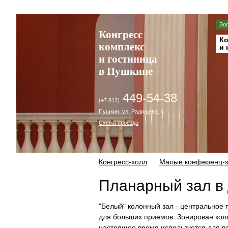
Во
Конгресс
Ко
комплекс
и 
и гостиница
в Пушкине
449-54-38
(+7 812)
Пушкин, ул. Радищева, 4
Схема проезда
Конгресс-холл
Малые конференц-
Планарный зал в 
"Белый" колонный зал - центральное 
для больших приемов. Зонирован коло
настоящее время используется для вс