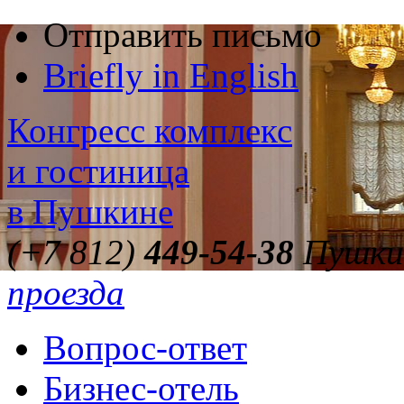
Отправить письмо
Briefly in English
Конгресс комплекс
и гостиница
в Пушкине
(+7 812)
449-54-38
Пушкин
проезда
Вопрос-ответ
Бизнес-отель